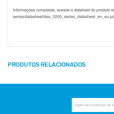
Informações completas, acesse o dataheet do produto e
series/datasheet/des_3200_series_datasheet_en_eu.pd
PRODUTOS RELACIONADOS