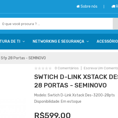
Sobre nós
R
TURA DE TI
NETWORKING E SEGURANÇA
ACESSÓRI
 Sfp 28 Portas - SEMINOVO
0 Comentários
Escreva Um Comentá
SWTICH D-LINK XSTACK DES
28 PORTAS - SEMINOVO
Modelo: Swtich D-Link Xstack Des-3200-28pts
Disponibilidade: Em estoque
R$599,00