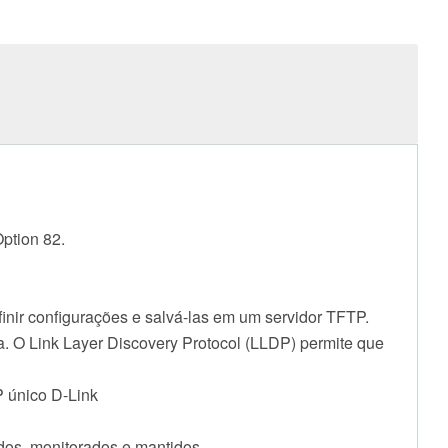
ption 82.
nir configurações e salvá-las em um servidor TFTP.
da. O Link Layer Discovery Protocol (LLDP) permite que
P único D-Link
ados, monitorados e mantidos