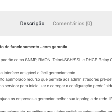
Descrição
Comentários (0)
do de funcionamento - com garantia
to padrão como SNMP, RMON, Telnet/SSH/SSL e DHCP Relay O
nterface amigável e fácil gerenciamento.
 aprimorado recurso que permite aos administradores pré-defi
 servidor para inicializar e carregar a configuração predefini
 ajuda as empresas a gerenciar melhor sua topologia de rede. I
 gerenciamento, permitindo que vários switches sejam configur