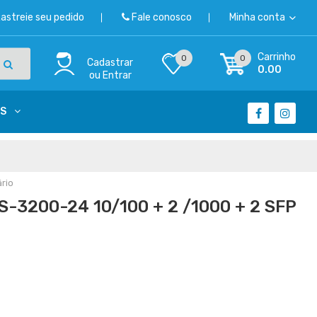
astreie seu pedido
Fale conosco
Minha conta
Carrinho
0
0
Cadastrar
0.00
ou
Entrar
OS
rio
-3200-24 10/100 + 2 /1000 + 2 SFP